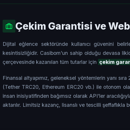
Çekim Garantisi ve We
Dijital eğlence sektöründe kullanıcı güvenini beli
kesintisizliğidir. Casibom'un sahip olduğu devasa liki
çerçevesinde kazanılan tüm tutarlar için
çekim garan
Finansal altyapımız, geleneksel yöntemlerin yanı sıra
(Tether TRC20, Ethereum ERC20 vb.) ile otonom olara
insan inisiyatifinden bağımsız olarak API'ler aracılığıy
aktarılır. Limitsiz kazanç, lisanslı ve tescilli şeffaflıkla 