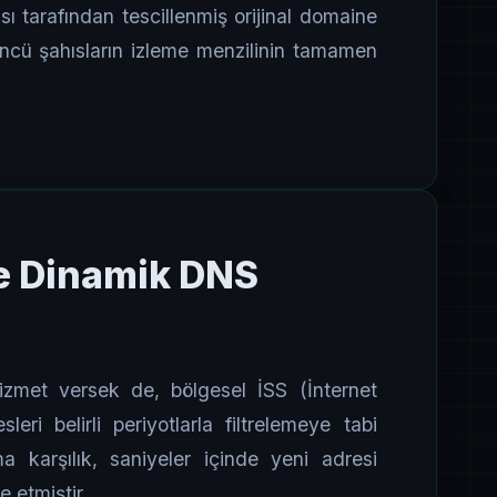
sı tarafından tescillenmiş orijinal domaine
üncü şahısların izleme menzilinin tamamen
e Dinamik DNS
hizmet versek de, bölgesel İSS (İnternet
eri belirli periyotlarla filtrelemeye tabi
a karşılık, saniyeler içinde yeni adresi
e etmiştir.