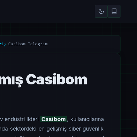
riş
/
Casibom Telegram
ılmış Casibom
v endüstri lideri
Casibom
, kullanıcılarına
a sektördeki en gelişmiş siber güvenlik