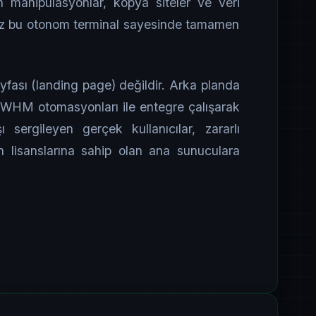
n manipülasyonlar, kopya siteler ve veri
iğimiz bu otonom terminal sayesinde tamamen
fası (landing page) değildir. Arka planda
e WHM otomasyonları ile entegre çalışarak
ı sergileyen gerçek kullanıcılar, zararlı
un lisanslarına sahip olan ana sunuculara