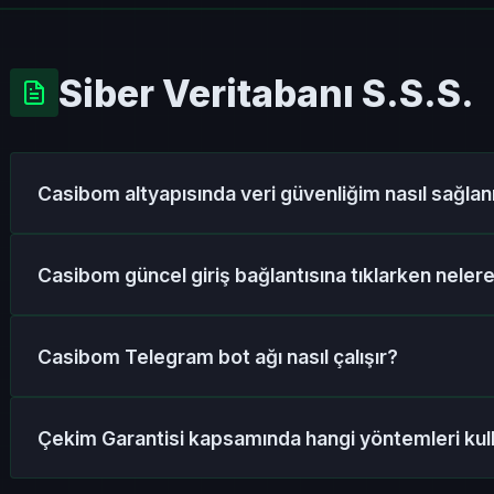
Siber Veritabanı S.S.S.
Casibom altyapısında veri güvenliğim nasıl sağlan
Sistemimiz, siber saldırılara karşı askeri düzeyde A
Casibom güncel giriş bağlantısına tıklarken neler
tünellemeleri kullanır. Giriş bilgileriniz, yatırımların
izole veri tabanlarında (cold storage) saklanır.
Arama motoru sonuçlarında "Sponsorlu" ibaresiyle yer 
Casibom Telegram bot ağı nasıl çalışır?
olan sahte oltalama sitelerinden uzak durmalısınız.
planda çalışan güvenlik botları sayesinde sizi daima or
VIP Telegram ağımız, sunucu taraflı adres değişikliği 
Çekim Garantisi kapsamında hangi yöntemleri kull
otonom bir iletişim protokolüdür. Yeni URL, botlar ta
tüm üyelere anlık push bildirim olarak iletilir.