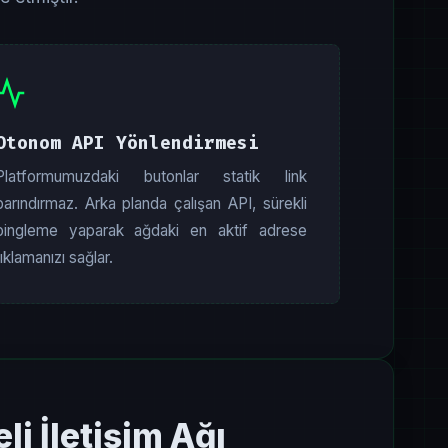
Otonom API Yönlendirmesi
Platformumuzdaki butonlar statik link
barındırmaz. Arka planda çalışan API, sürekli
pingleme yaparak ağdaki en aktif adrese
tıklamanızı sağlar.
i İletişim Ağı