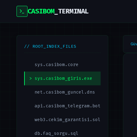
CASIBOM
_TERMINAL
Gü
// ROOT_INDEX_FILES
sys.casibom.core
sys.casibom_giris.exe
net.casibom_guncel.dns
api.casibom_telegram.bot
web3.cekim_garantisi.sol
db.faq_sorgu.sql