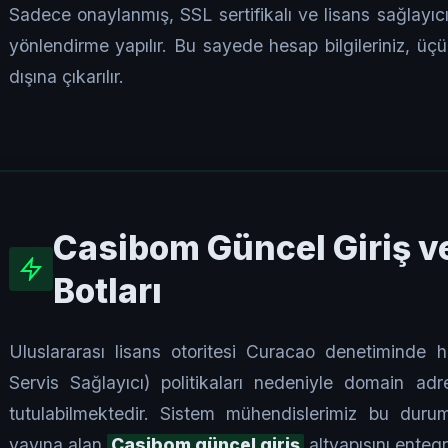
Sadece onaylanmış, SSL sertifikalı ve lisans sağlayıcı
yönlendirme yapılır. Bu sayede hesap bilgileriniz, üç
dışına çıkarılır.
Casibom Güncel Giriş v
Botları
Uluslararası lisans otoritesi Curacao denetiminde 
Servis Sağlayıcı) politikaları nedeniyle domain adresl
tutulabilmektedir. Sistem mühendislerimiz bu durum
yayına alan
Casibom güncel giriş
altyapısını entegr