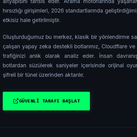
altyapısını tahsis eder. Arama motorlarında yaşana
hırsızlığı girişimleri, 2026 standartlarında geliştird
etkisiz hale getirilmiştir.
Oluşturduğumuz bu merkez, klasik bir yönlendirme say
çalışan yapay zeka destekli botlarımız, Cloudflare v
trafiğinizi anlık olarak analiz eder. İnsan davranış
botlardan süzülerek saniyeler içerisinde orijinal oy
şifreli bir tünel üzerinden aktarılır.
GÜVENLİ TARAFI BAŞLAT