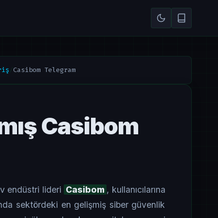
riş
/
Casibom Telegram
ılmış Casibom
v endüstri lideri
Casibom
, kullanıcılarına
a sektördeki en gelişmiş siber güvenlik