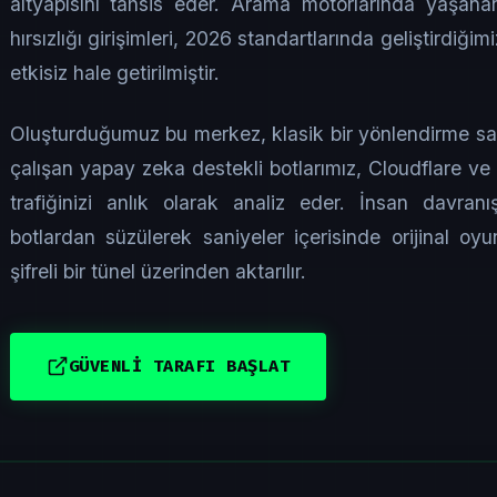
altyapısını tahsis eder. Arama motorlarında yaşana
hırsızlığı girişimleri, 2026 standartlarında geliştird
etkisiz hale getirilmiştir.
Oluşturduğumuz bu merkez, klasik bir yönlendirme say
çalışan yapay zeka destekli botlarımız, Cloudflare v
trafiğinizi anlık olarak analiz eder. İnsan davranış
botlardan süzülerek saniyeler içerisinde orijinal oy
şifreli bir tünel üzerinden aktarılır.
GÜVENLİ TARAFI BAŞLAT