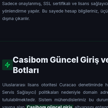
Sadece onaylanmış, SSL sertifikalı ve lisans sağlayıcı
yönlendirme yapılır. Bu sayede hesap bilgileriniz, üç
dışına çıkarılır.
Casibom Güncel Giriş v
Botları
Uluslararası lisans otoritesi Curacao denetiminde 
Servis Sağlayıcı) politikaları nedeniyle domain adresl
tutulabilmektedir. Sistem mühendislerimiz bu durum
yayına alan
Casibom güncel giriş
altyapısını entegr