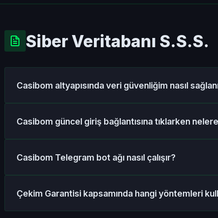
Siber Veritabanı S.S.S.
Casibom altyapısında veri güvenliğim nasıl sağlan
Sistemimiz, siber saldırılara karşı askeri düzeyde A
Casibom güncel giriş bağlantısına tıklarken neler
tünellemeleri kullanır. Giriş bilgileriniz, yatırımların
izole veri tabanlarında (cold storage) saklanır.
Arama motoru sonuçlarında "Sponsorlu" ibaresiyle yer 
Casibom Telegram bot ağı nasıl çalışır?
olan sahte oltalama sitelerinden uzak durmalısınız.
planda çalışan güvenlik botları sayesinde sizi daima or
VIP Telegram ağımız, sunucu taraflı adres değişikliği 
Çekim Garantisi kapsamında hangi yöntemleri kull
otonom bir iletişim protokolüdür. Yeni URL, botlar ta
tüm üyelere anlık push bildirim olarak iletilir.