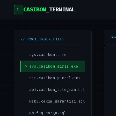
CASIBOM
_TERMINAL
Gü
// ROOT_INDEX_FILES
sys.casibom.core
sys.casibom_giris.exe
net.casibom_guncel.dns
api.casibom_telegram.bot
web3.cekim_garantisi.sol
db.faq_sorgu.sql