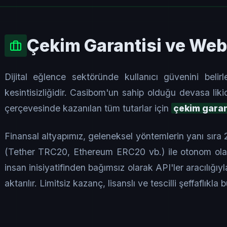
Çekim Garantisi ve We
Dijital eğlence sektöründe kullanıcı güvenini beli
kesintisizliğidir. Casibom'un sahip olduğu devasa liki
çerçevesinde kazanılan tüm tutarlar için
çekim garan
Finansal altyapımız, geleneksel yöntemlerin yanı sıra
(Tether TRC20, Ethereum ERC20 vb.) ile otonom olara
insan inisiyatifinden bağımsız olarak API'ler aracılığıy
aktarılır. Limitsiz kazanç, lisanslı ve tescilli şeffaflıkla 