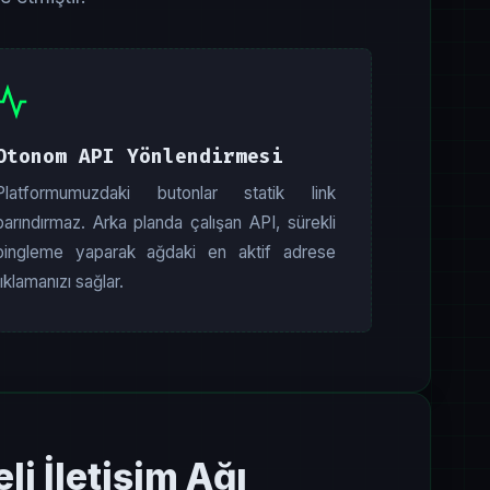
Otonom API Yönlendirmesi
Platformumuzdaki butonlar statik link
barındırmaz. Arka planda çalışan API, sürekli
pingleme yaparak ağdaki en aktif adrese
tıklamanızı sağlar.
i İletişim Ağı