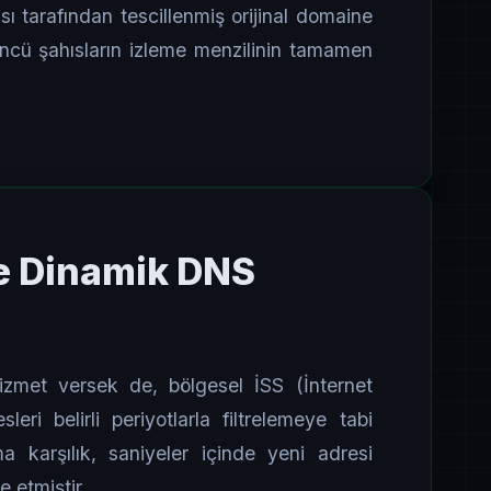
sı tarafından tescillenmiş orijinal domaine
üncü şahısların izleme menzilinin tamamen
e Dinamik DNS
hizmet versek de, bölgesel İSS (İnternet
eri belirli periyotlarla filtrelemeye tabi
a karşılık, saniyeler içinde yeni adresi
e etmiştir.