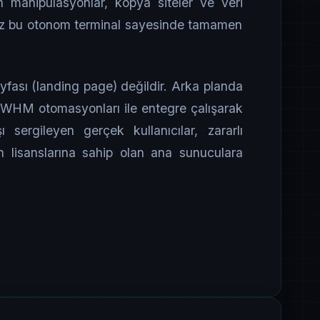
n manipülasyonlar, kopya siteler ve veri
iğimiz bu otonom terminal sayesinde tamamen
fası (landing page) değildir. Arka planda
e WHM otomasyonları ile entegre çalışarak
ı sergileyen gerçek kullanıcılar, zararlı
un lisanslarına sahip olan ana sunuculara