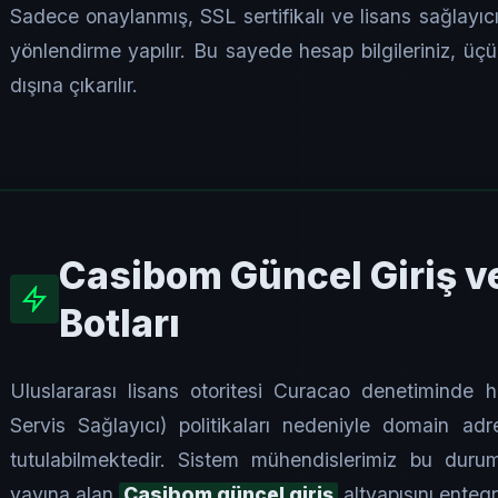
Sadece onaylanmış, SSL sertifikalı ve lisans sağlayıcı
yönlendirme yapılır. Bu sayede hesap bilgileriniz, üç
dışına çıkarılır.
Casibom Güncel Giriş v
Botları
Uluslararası lisans otoritesi Curacao denetiminde 
Servis Sağlayıcı) politikaları nedeniyle domain adresl
tutulabilmektedir. Sistem mühendislerimiz bu durum
yayına alan
Casibom güncel giriş
altyapısını entegr