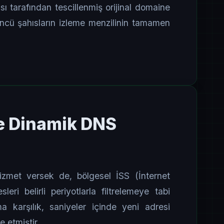
sı tarafından tescillenmiş orijinal domaine
üncü şahısların izleme menzilinin tamamen
e Dinamik DNS
hizmet versek de, bölgesel İSS (İnternet
eri belirli periyotlarla filtrelemeye tabi
a karşılık, saniyeler içinde yeni adresi
e etmiştir.