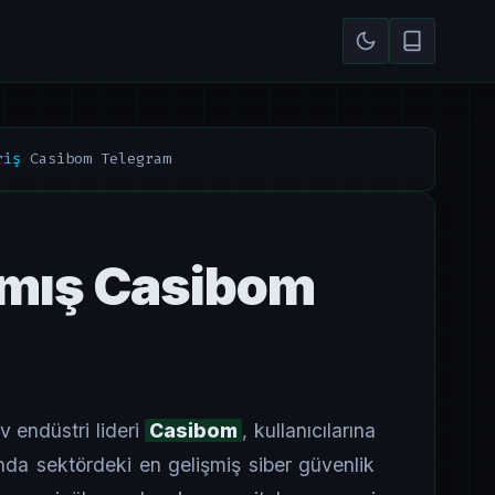
riş
/
Casibom Telegram
ılmış Casibom
v endüstri lideri
Casibom
, kullanıcılarına
a sektördeki en gelişmiş siber güvenlik