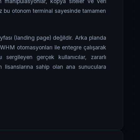
n manipülasyonlar, kopya siteler ve veri
iğimiz bu otonom terminal sayesinde tamamen
fası (landing page) değildir. Arka planda
e WHM otomasyonları ile entegre çalışarak
ı sergileyen gerçek kullanıcılar, zararlı
un lisanslarına sahip olan ana sunuculara