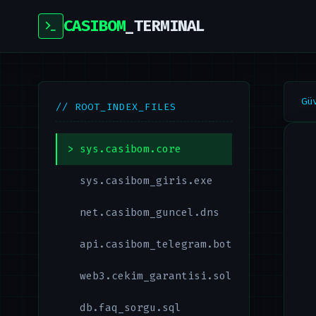
CASIBOM
_TERMINAL
Gü
// ROOT_INDEX_FILES
sys.casibom.core
sys.casibom_giris.exe
net.casibom_guncel.dns
api.casibom_telegram.bot
web3.cekim_garantisi.sol
db.faq_sorgu.sql