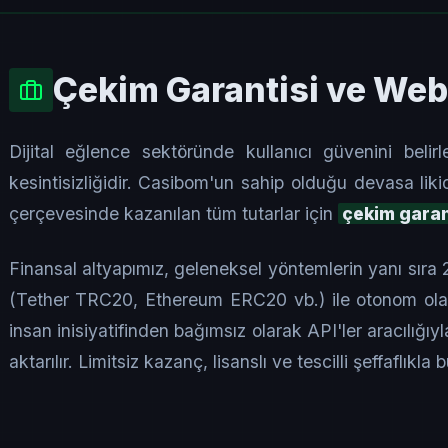
Çekim Garantisi ve We
Dijital eğlence sektöründe kullanıcı güvenini beli
kesintisizliğidir. Casibom'un sahip olduğu devasa liki
çerçevesinde kazanılan tüm tutarlar için
çekim garan
Finansal altyapımız, geleneksel yöntemlerin yanı sıra
(Tether TRC20, Ethereum ERC20 vb.) ile otonom olara
insan inisiyatifinden bağımsız olarak API'ler aracılığıy
aktarılır. Limitsiz kazanç, lisanslı ve tescilli şeffaflıkla 