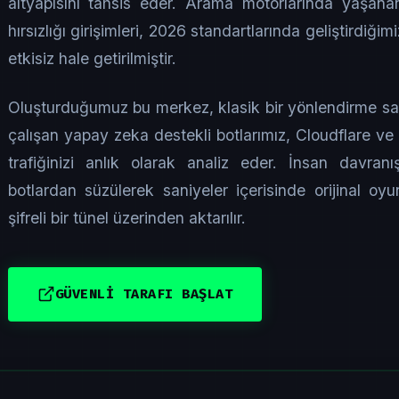
altyapısını tahsis eder. Arama motorlarında yaşana
hırsızlığı girişimleri, 2026 standartlarında geliştird
etkisiz hale getirilmiştir.
Oluşturduğumuz bu merkez, klasik bir yönlendirme say
çalışan yapay zeka destekli botlarımız, Cloudflare v
trafiğinizi anlık olarak analiz eder. İnsan davranış
botlardan süzülerek saniyeler içerisinde orijinal oy
şifreli bir tünel üzerinden aktarılır.
GÜVENLİ TARAFI BAŞLAT