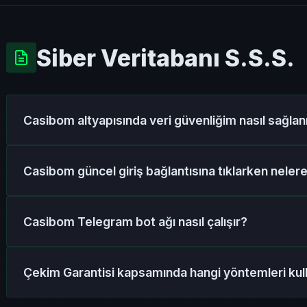
Siber Veritabanı S.S.S.
Casibom altyapısında veri güvenliğim nasıl sağlan
Sistemimiz, siber saldırılara karşı askeri düzeyde A
Casibom güncel giriş bağlantısına tıklarken neler
tünellemeleri kullanır. Giriş bilgileriniz, yatırımların
izole veri tabanlarında (cold storage) saklanır.
Arama motoru sonuçlarında "Sponsorlu" ibaresiyle yer 
Casibom Telegram bot ağı nasıl çalışır?
olan sahte oltalama sitelerinden uzak durmalısınız.
planda çalışan güvenlik botları sayesinde sizi daima or
VIP Telegram ağımız, sunucu taraflı adres değişikliği 
Çekim Garantisi kapsamında hangi yöntemleri kull
otonom bir iletişim protokolüdür. Yeni URL, botlar ta
tüm üyelere anlık push bildirim olarak iletilir.